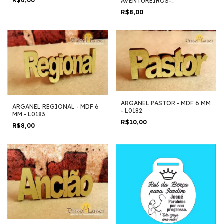
R$6,00
AVENTUREIROS-
DO CLUBE(Pedido Minimo 10
PERSONALIZADO COM NOME
unidades) - L0185
R$8,00
DO CLUBE (Pedido minimo 10
unidades) - L0184
ARGANEL PASTOR - MDF 6 MM
ARGANEL REGIONAL - MDF 6
- L0182
MM - L0183
R$10,00
R$8,00