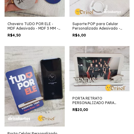
Chaveiro TUDO POR ELE -
Suporte POP para Celular
MDF Adesivado - MDF 3 MM -
Personalizado Adesivado -
L0 - Pedido Mínimo 5
MDF 3 MM - L0 - Pedido
R$4,50
R$6,00
Unidades
Mínimo 5 Unidades
PORTA RETRATO
PERSONALIZADO PARA
FORMATURA 10X15 - COM
R$20,00
FOTO ADESIVA - L0 - PEDIDO
MINIMO 5 UNIDADES
Porta Celular Personalizado