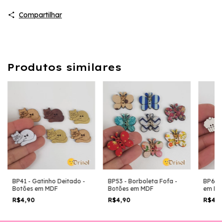
Compartilhar
Produtos similares
BP41 - Gatinho Deitado -
BP53 - Borboleta Fofa -
BP60 
Botões em MDF
Botões em MDF
em M
R$4,90
R$4,90
R$4,