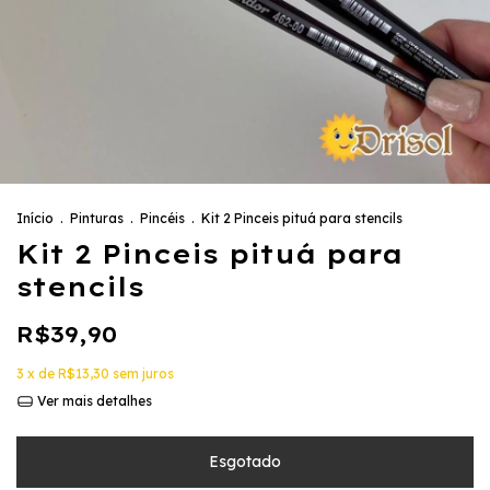
Início
.
Pinturas
.
Pincéis
.
Kit 2 Pinceis pituá para stencils
Kit 2 Pinceis pituá para
stencils
R$39,90
3
x de
R$13,30
sem juros
Ver mais detalhes