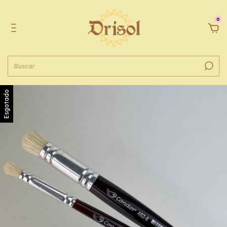
0
Esgotado