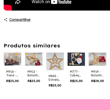
Compartilhar
Produtos similares
M916 -
M912 -
M777 -
M914 -
Trenó -
Bolsinha
Cabeça
Bolsinha
M845 -
Gabarito
Porta
do
Porta
Estrelas
R$25,00
R$25,00
R$25,00
R$28,00
em MDF
Bombom
Papai
Bombom
-
R$25,00
-
Noel
grande -
Gabarito
Gabarito
Média -
Gabarito
em MDF
em MDF
Gabarito
em MDF
em MDF