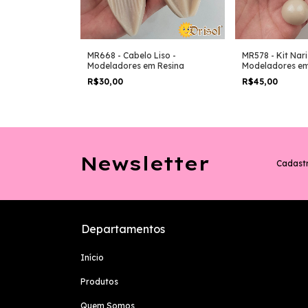
 Mirim -
MR668 - Cabelo Liso -
MR578 - Kit Nar
 Resina
Modeladores em Resina
Modeladores em
R$30,00
R$45,00
Newsletter
Cadastr
Departamentos
Início
Produtos
Quem Somos