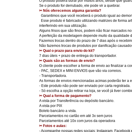
O produto poderá durar por muitos anos, desde que guarda
Se o produto for derrubado, ele pode vir a quebrar.
✂ Nós oferecemos alguma garantia?
Garantimos que você receberá o produto igual ao demonst
Esse produto é fabricado utilizando matrizes de forma ar
interferindo em sua utilização.
Alguns frisos que são finos, podem não ficar marcados no
A perfeição da modelagem depende muito da qualidade do
Fazemos trocas dentro do prazo de 7 dias após o recebi
Não fazemos trocas de produtos por danificação causado
✂ Qual o prazo para envio do kit?
7 dias úteis + prazo de entrega do transportador.
✂ Quais são as formas de envio?
O cliente pode escolher a forma de envio ao finalizar a co
- PAC, SEDEX e MINI ENVIOS que vão via correios.
- Transportadora.
As formas de envios mencionadas acimas poderão ter a e
- Este produto não pode ser enviado por carta registrada.
- Só escolha a opção retirar na loja, se você já tiver co
✂ Qual a forma de pagamento?
A vista por Transferência ou depósito bancário.
A vista por PIX
Boleto bancário a vista.
Parcelamentos no cartão em até 3x sem juros
Parcelamentos até 10x com juros da operadora
✂ Fotos e aulas:
- Acompanhe nossas redes sociais: Instagram, Facebook 