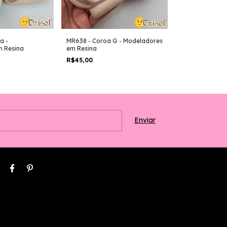
a -
MR638 - Coroa G - Modeladores
MR661 - Coroa 
 Resina
em Resina
em Resina
R$45,00
R$38,00