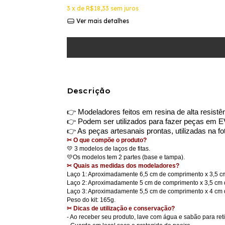
3
x de
R$18,33
sem juros
Ver mais detalhes
Descrição
👉 Modeladores feitos em resina de alta resistên
👉 Podem ser utilizados para fazer peças em 
👉 As peças artesanais prontas, utilizadas na 
✂ O que compõe o produto?
💛 3 modelos de laços de fitas.
💛Os modelos tem 2 partes (base e tampa).
✂ Quais as medidas dos modeladores?
Laço 1: Aproximadamente 6,5 cm de comprimento x 3,5 cm
Laço 2: Aproximadamente 5 cm de comprimento x 3,5 cm d
Laço 3: Aproximadamente 5,5 cm de comprimento x 4 cm d
Peso do kit: 165g.
✂ Dicas de utilização e conservação?
- Ao receber seu produto, lave com água e sabão para reti