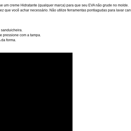
asse um creme Hidratante (qualquer marca) para que seu EVA não grude no molde.
 que você achar necessário. Não utilize ferramentas pontiagudas para lavar cant
 sanduicheira.
 e pressione com a tampa.
A da forma.