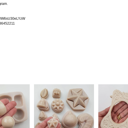
gram.
w.ly/W6sU30eLYzW
436452211