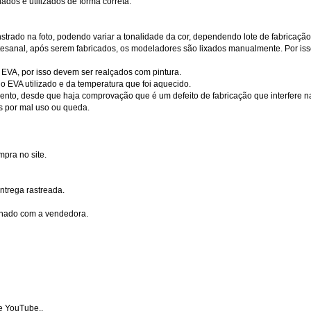
dos e utilizados de forma correta.
rado na foto, podendo variar a tonalidade da cor, dependendo lote de fabricação 
tesanal, após serem fabricados, os modeladores são lixados manualmente. Por isso
 EVA, por isso devem ser realçados com pintura.
 EVA utilizado e da temperatura que foi aquecido.
mento, desde que haja comprovação que é um defeito de fabricação que interfere
s por mal uso ou queda.
mpra no site.
ntrega rastreada.
mbinado com a vendedora.
e YouTube..