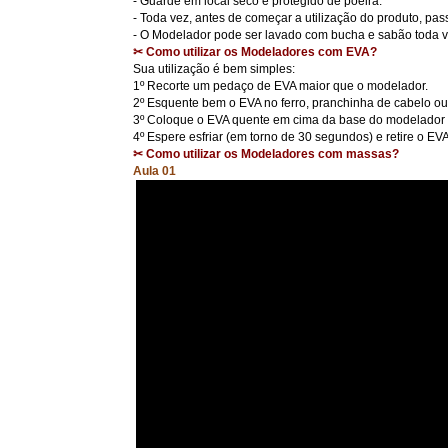
- Guarde em local seco e protegido de poeira.
- Toda vez, antes de começar a utilização do produto, p
- O Modelador pode ser lavado com bucha e sabão toda vez
✂ Como utilizar os Modeladores com EVA?
Sua utilização é bem simples:
1º Recorte um pedaço de EVA maior que o modelador.
2º Esquente bem o EVA no ferro, pranchinha de cabelo ou
3º Coloque o EVA quente em cima da base do modelador
4º Espere esfriar (em torno de 30 segundos) e retire o EV
✂ Como utilizar os Modeladores com massas?
Aula 01