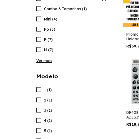
Combo 6 Tamanhos (1)
Mini (4)
Pp (5)
Promo
Unidad
P (7)
R$59,
M (7)
Ver mais
Modelo
1 (1)
2 (1)
3 (1)
DR408 
ADESI
4 (1)
RESIN
R$18,
5 (1)