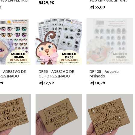
TES EM FELTRO
9x 5 cm- Gabarito em
R$29,90
MDF
0
R$35,00
 - ADESIVO DE
DR53 - ADESIVO DE
DR405 - Adesivo
RESINADO
OLHO RESINADO
resinado
99
R$12,99
R$18,99