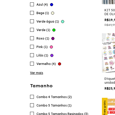
Azul (4)
KIT 5
Bege (1)
DE OL
BOQU
R$19,
Verde água (1)
RECOR
R$49,9
DIVER
Verde (1)
Roxo (1)
Pink (1)
Lilás (1)
Vermelho (4)
Ver mais
Etique
unidad
Tamanho
R$25,
Combo 4 Tamanhos (2)
Frete grátis
Combo 5 Tamanhos (1)
Combo 5 Tamanhos Resinados (3)