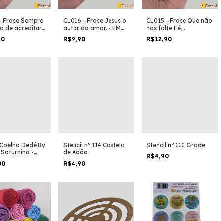
- Frase Sempre
CL016 - Frase Jesus o
CL015 - Frase Que não
o de acreditar
autor do amor. - EM
nos falte Fé,
meçar - EM MDF
MDF
Esperança e Amor. -
90
R$9,90
R$12,90
EM MDF
Coelho Dedé By
Stencil nº 114 Costela
Stencil nº 110 Grade
 Saturnino -
de Adão
R$4,90
to de MDF
00
R$4,90