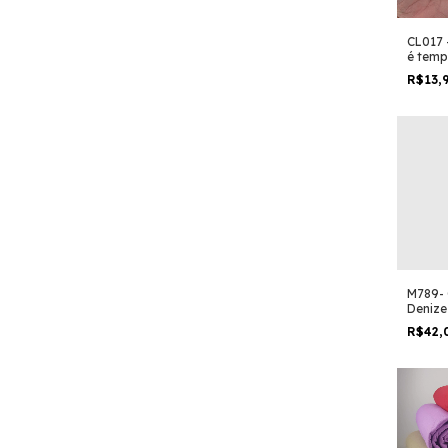
CL017 
é temp
e reco
R$13,
M789- 
Denize
Gabari
R$42,