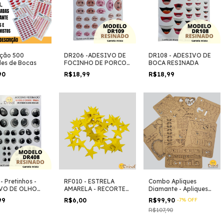
ção 500
DR206 -ADESIVO DE
DR108 - ADESIVO DE
es de Bocas
FOCINHO DE PORCO
BOCA RESINADA
RESINADO
90
R$18,99
R$18,99
- Pretinhos -
RF010 - ESTRELA
Combo Apliques
VO DE OLHO
AMARELA - RECORTES
Diamante - Apliques
ADO
EM FELTRO
em MDF
99
R$6,00
R$99,90
-
7
%
OFF
R$107,90