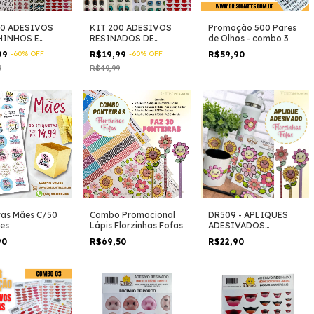
00 ADESIVOS
KIT 200 ADESIVOS
Promoção 500 Pares
HINHOS E
RESINADOS DE
de Olhos - combo 3
INHA
OLHINHOS E
99
-
60
%
OFF
R$19,99
-
60
%
OFF
R$59,90
TADOS E
BOQUINHA
9
R$49,99
SOS
RECORTADOS E
DIVERSOS
tas Mães C/50
Combo Promocional
DR509 - APLIQUES
es
Lápis Florzinhas Fofas
ADESIVADOS
FLORZINHAS FOFAS
90
R$69,50
R$22,90