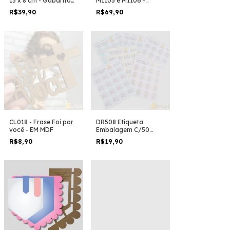
15 x 8 cm - Gabarito
M1105 e M1106 -
em MDF
Gabarito em MDF
R$39,90
R$69,90
CL018 - Frase Foi por
DR508 Etiqueta
você - EM MDF
Embalagem C/50
unidades
R$8,90
R$19,90