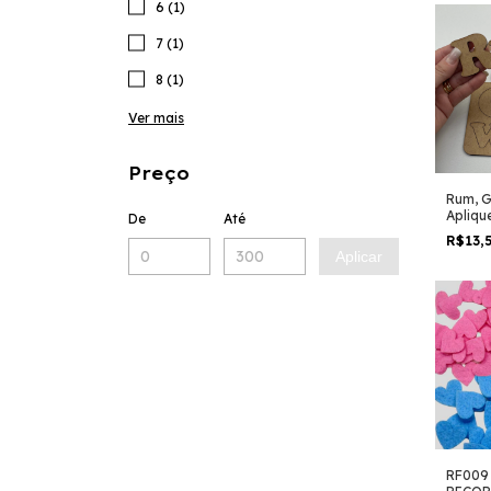
6 (1)
7 (1)
8 (1)
Ver mais
Preço
Rum, G
Apliqu
De
Até
R$13,
Aplicar
RF009