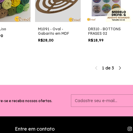
Liso
M1091 - Oval -
DR310 - BOTTONS
Gabarito em MDF
FRASES 02
90
R$28,00
R$18,99
1
de
3
e-se e receba nossas ofertas.
Entre em contato