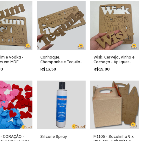
im e Vodka -
Conhaque,
Wisk, Cerveja, Vinho e
es em MDF
Champanhe e Tequila
Cachaça - Apliques
- Apliques em MDF
em MDF
50
R$13,50
R$15,00
 - CORAÇÃO -
Silicone Spray
M1105 - Sacolinha 9 x