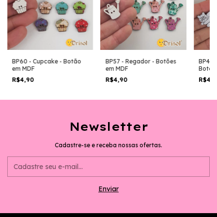
BP60 - Cupcake - Botão
BP57 - Regador - Botões
BP41 -
em MDF
em MDF
Botõe
R$4,90
R$4,90
R$4,
Newsletter
Cadastre-se e receba nossas ofertas.